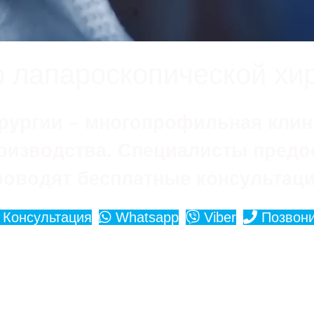
 лапароскопической хи
рургии – многопрофильная клин
оизводства. Специалисты предо
роводят бесплатные консультаци
Консультация
Whatsapp
Viber
Позвони