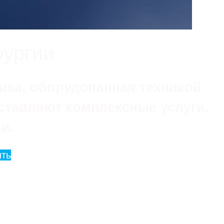
рургии
ика, оборудованная техникой
ставляют комплексные услуги,
и.
ть