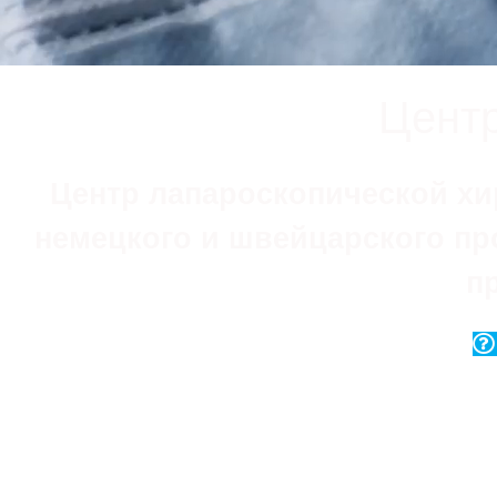
Центр
Центр лапароскопической хи
немецкого и швейцарского пр
п