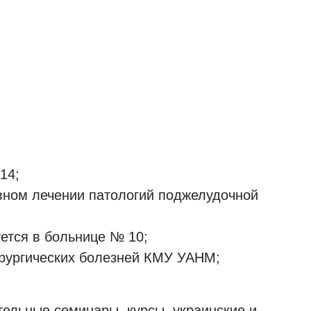
14;
вном лечении патологий поджелудочной
уется в больнице № 10;
ирургических болезней КМУ УАНМ;
ельные семинары, курсы, украинские и