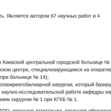
ь. Является автором 67 научных работ и 4
в Киевской центральной городской больнице № 
одском центре, специализирующимся на операти
(при больнице № 14);
топанкреатобилиарной хирургии, который базир
 в научно-исследовательской работе кафедры х
нием хирургии № 1 при КГКБ № 1.
О, проходит аттестацию, посещает образоват