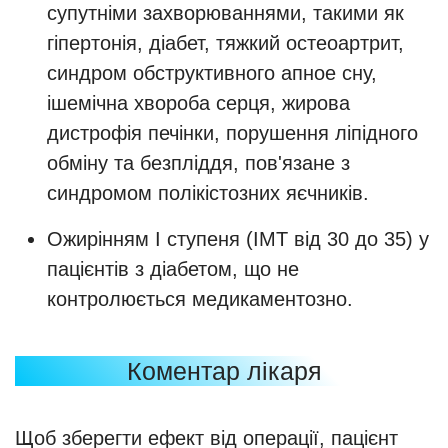
супутніми захворюваннями, такими як
гіпертонія, діабет, тяжкий остеоартрит,
синдром обструктивного апное сну,
ішемічна хвороба серця, жирова
дистрофія печінки, порушення ліпідного
обміну та безпліддя, пов'язане з
синдромом полікістозних яєчників.
Ожирінням І ступеня (ІМТ від 30 до 35) у
пацієнтів з діабетом, що не
контролюється медикаментозно.
Коментар лікаря
Щоб зберегти ефект від операції, пацієнт