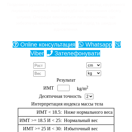
Поздовжня рукавна резекція шлунка — це метод хірургічного
лікування ожиріння, який передбачає зменшення обсягу
шлунка. Операція виконується лапароскопічно, що
забезпечує мінімально інвазивний підхід та швидше
відновлення.
Online консультация
Whatsapp
Viber
Зателефонувати