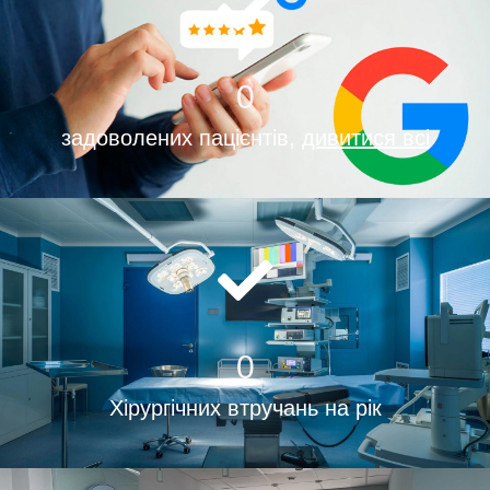
0
задоволених пацієнтів,
дивитися всі
0
Хірургічних втручань на рік