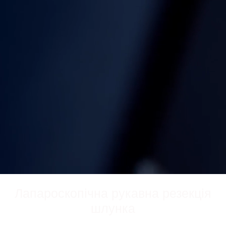
Лапароскопічна рукавна резекція
шлунка