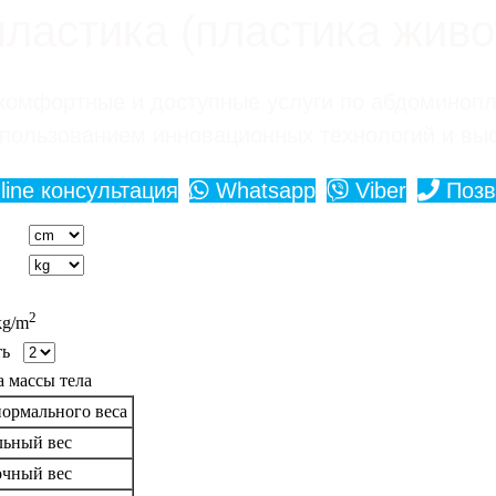
ластика (пластика живот
омфортные и доступные услуги по абдоминопл
спользованием инновационных технологий и вы
ine консультация
Whatsapp
Viber
Позв