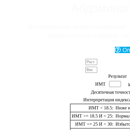
Абдоминоп
Мы предлагаем профессиональные, к
бариатрических операций с и
Onl