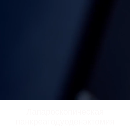
Лапароскопическая
панкреатодуоденэктомия