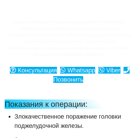
Лапароскопическая панкреатодуоденэктомия является
современным и эффективным методом лечения
злокачественных опухолей в области поджелудочной железы
и двенадцатиперстной кишки, позволяющим
минимизировать травматичность вмешательства и ускорить
процесс восстановления пациента.
Консультация
Whatsapp
Viber
Позвонить
Показания к операции:
Злокачественное поражение головки
поджелудочной железы.