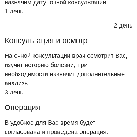
щадящие для плода препараты.
назначим дату очной консультации.
1 день
Лечение
2 день
Аппендицит не лечится медикаментами,
его удаляют только хирургическим
Консультация и осмотр
путем. Здесь существует два варианта
На очной консультации врач осмотрит Вас,
проведения операции – открытым
изучит историю болезни, при
способом или лапароскопическим
необходимости назначит дополнительные
доступом. Лапароскопическая
анализы.
аппендэктомия позволяет провести
3 день
удаление качественно и с
Операция
минимальными разрезами на теле
человека. На сегодняшний день в
В удобное для Вас время будет
медицине это считается эффективным и
согласована и проведена операция.