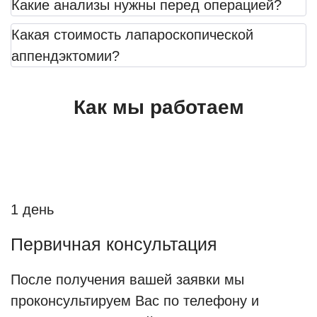
Какие анализы нужны перед операцией?
диагностику аппендицита. Из-за
Какая стоимость лапароскопической
изменений, связанных с
аппендэктомии?
беременностью, врачу трудно
установить клиническую картину
Как мы работаем
заболевания. В зависимости от срока
матка влияет на расположение
внутренних органов, в том числе и
аппендикса. Во время беременности
острый аппендицит оперируют
1 день
незамедлительно. При этом
Первичная консультация
специалисты с особой тщательностью
проводят диагностику и подготовку к
После получения вашей заявки мы
операции, выбирают наиболее
проконсультируем Вас по телефону и