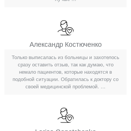
пациентов, так как у них снижен
иммунитет. Также это касается и тех, кто
поздно поступил в больницу. Риск
осложнений повышается при
несвоевременном проведении
Александр Костюченко
операции. Реабилитация проходит под
Только выписалась из больницы и захотелось
наблюдением врача. При
сразу оставить отзыв, так как думаю, что
необходимости назначаются
немало пациентов, которые находятся в
подобной ситуации. Обратилась к доктору со
антибиотики и противовоспалительные
своей медицинской проблемой. …
средства. В ускорении выздоровления
помогает физиотерапия.
Питание рекомендуется начинать с
бульона, жидких каш, некрепкого чая и