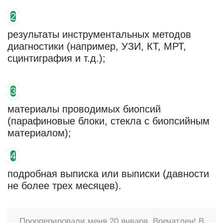
оборудования. В нашем Центре
2
лапароскопической хирургии для
результаты инструментальных методов
диагностики (например, УЗИ, КТ, МРТ,
проведения аппендэктомии
сцинтиграфия и т.д.);
используется современная
лапароскопическая стойка Olympus
3
Visera 4K UHD. Она оснащена 4-мя
материалы проводимых биопсий
мониторами для точного просмотра и
(парафиновые блоки, стекла с биопсийным
записи изображения в высоком
материалом);
качестве. Для особо сложных случаев
4
предусмотрена функция приближения и
подробная выписка или выписки (давности
выведения на экран в высоком
не более трех месяцев).
разрешении. Не искажается и цветовое
восприятие картинки, что позволяет
Прооперировали меня 20 января. Впечатлен! В