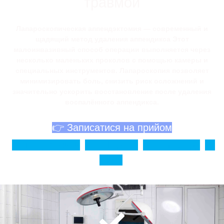
травмой
Лапароскопическая аппендэктомия — современный и
щадящий метод удаления аппендикса Этот
малоинвазивный способ операции выполняется через
несколько маленьких проколов с помощью камеры и
специальных инструментов. Лапароскопия позволяет
минимизировать боль, снизить риск осложнений и
значительно ускорить восстановление после удаления
воспалённого аппендикса.
👉 Записатися на прийом
Подзвонити
Telegram
Whatsapp
Viber