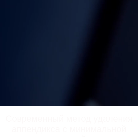
Современный метод удаления
аппендикса с минимальной