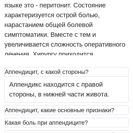
языке это - перитонит. Состояние
характеризуется острой болью,
нарастанием общей болевой
симптоматики. Вместе с тем и
увеличивается сложность оперативного
лечения. Хирургу приходится
санировать и дренировать полость
Аппендицит, с какой стороны?
брюшины. При этом усложняется и
продливается постоперационный
Аппендикс находится с правой
период реабилитации пациента.
стороны, в нижней части живота.
Аппендицит у беременных
Аппендицит, какие основные признаки?
Физиологические особенности
Какая боль при аппендиците?
беременной женщины затрудняют