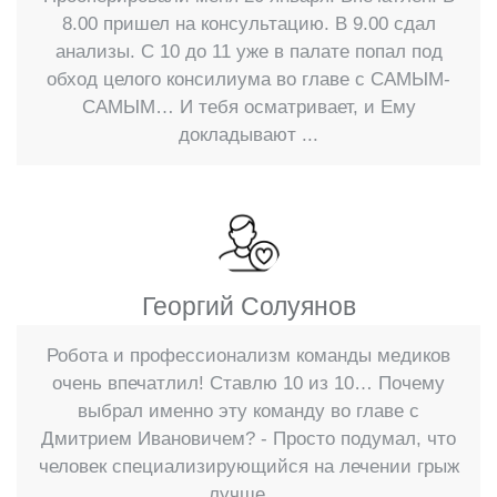
хирургу выполнять свою работу с
8.00 пришел на консультацию. В 9.00 сдал
хорошей точностью и без излишнего
анализы. С 10 до 11 уже в палате попал под
обход целого консилиума во главе с САМЫМ-
напряжения глаз. Все эти преимущества
САМЫМ… И тебя осматривает, и Ему
в целом повышают качество
докладывают ...
проводимой операции и сокращают
риски.
Восстановление после операции
Обычно пациенты после
Георгий Солуянов
аппендицита восстанавливаются
Робота и профессионализм команды медиков
быстро. Выписку назначают уже на
очень впечатлил! Ставлю 10 из 10… Почему
второй или третий день после
выбрал именно эту команду во главе с
аппендэктомии. Послеоперационные
Дмитрием Ивановичем? - Просто подумал, что
человек специализирующийся на лечении грыж
осложнения могут возникать у пожилых
лучше …