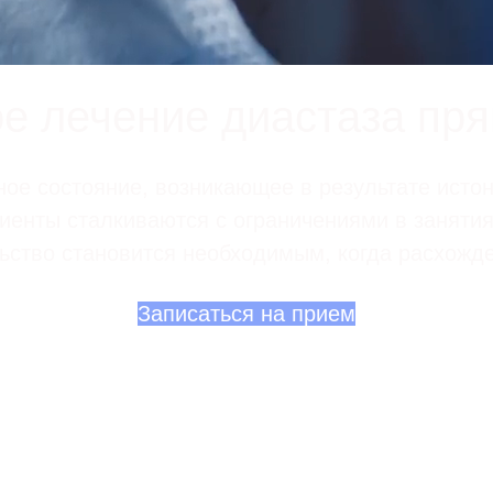
ое лечение диастаза пр
ное состояние, возникающее в результате ист
енты сталкиваются с ограничениями в занятия
ство становится необходимым, когда расхожде
Записаться на прием