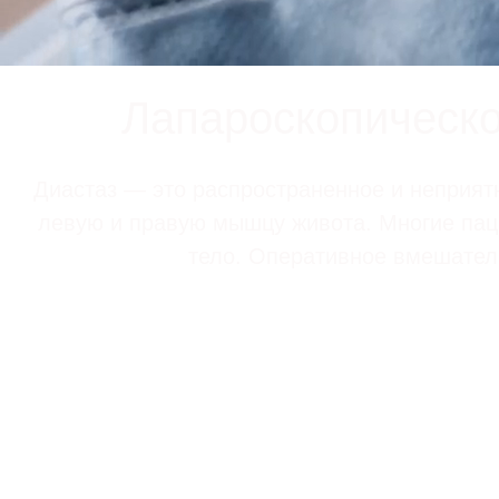
Лапароскопическ
Диастаз — это распространенное и неприят
левую и правую мышцу живота. Многие паци
тело. Оперативное вмешатель