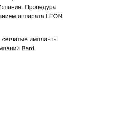
Испании. Процедура
ванием аппарата LEON
 сетчатые импланты
мпании Bard.